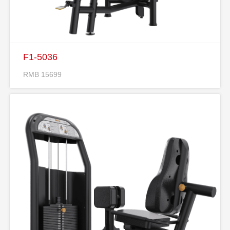
F1-5036
RMB 15699