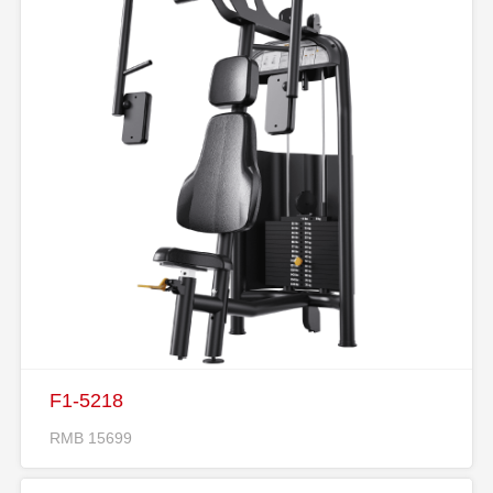
F1-5218
RMB 15699