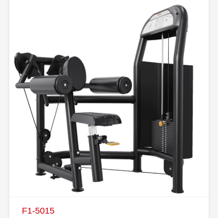
F1-5015