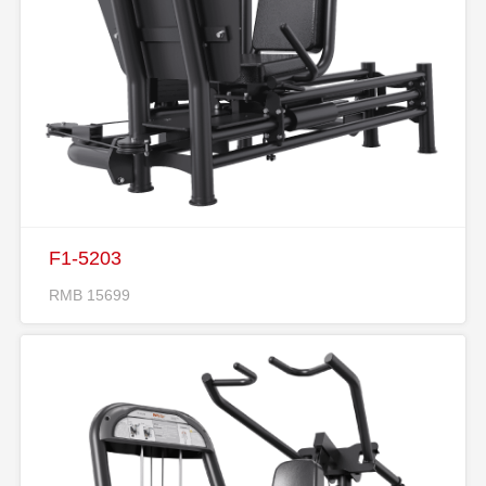
F1-5203
RMB 15699