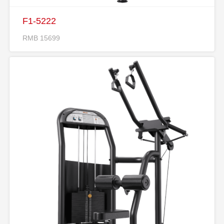
F1-5222
RMB 15699