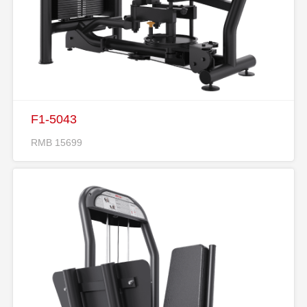
F1-5043
RMB 15699