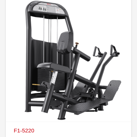
F1-5220