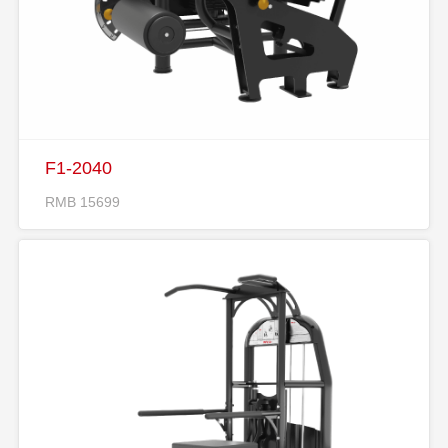
F1-2040
RMB 15699