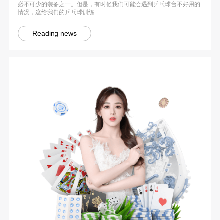
必不可少的装备之一。但是，有时候我们可能会遇到乒乓球台不好用的
情况，这给我们的乒乓球训练
Reading news