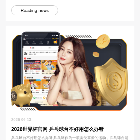
Reading news
2026-06-13
2026世界杯官网 乒乓球台不好用怎么办呀
乒乓球台不好用怎么办呀 乒乓球作为一项备受喜爱的运动，乒乓球台是