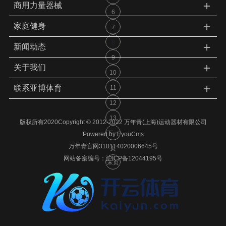
＋
商用力量器械
6
＋
家庭健身
7
8
＋
新闻动态
9
＋
关于我们
10
＋
联系亚博体育
11
12
13
版权所有2020Copyright © 2012-2022 万年青(上海)运动器材有限公司
下一
Powered by EyouCms
万年青官网310114020006645号
页
网站备案编号：
沪ICP备12044195号
末页