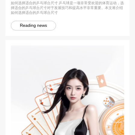
如何选择适合的乒乓球台尺寸 乒乓球是一项非常受欢迎的体育运动，选
择适合的乒乓球台尺寸对于发展技巧和提高水平非常重要。本文将介绍
如何选择适合的乒乓球台尺寸
Reading news