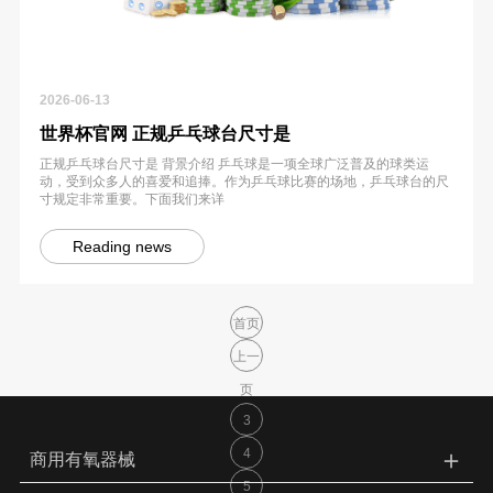
2026-06-13
世界杯官网 正规乒乓球台尺寸是
正规乒乓球台尺寸是 背景介绍 乒乓球是一项全球广泛普及的球类运
动，受到众多人的喜爱和追捧。作为乒乓球比赛的场地，乒乓球台的尺
寸规定非常重要。下面我们来详
Reading news
首页
上一
页
3
＋
4
商用有氧器械
5